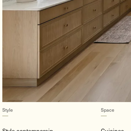
Style
Space
Style contemporain
Cuisines