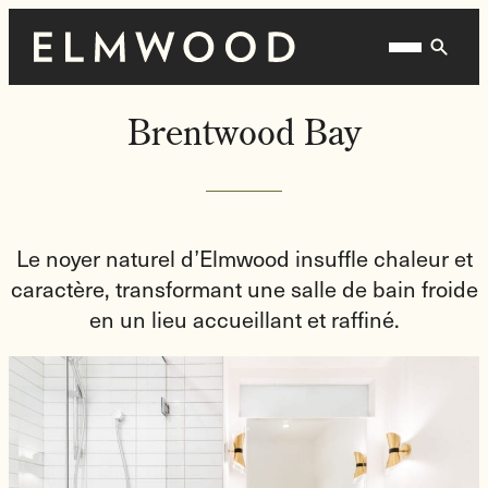
Skip
Homepage
Open
to
Link
Mobile
content
Menu
Brentwood Bay
Le noyer naturel d’Elmwood insuffle chaleur et
caractère, transformant une salle de bain froide
en un lieu accueillant et raffiné.