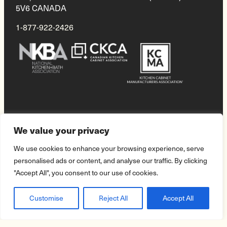
5V6 CANADA
1-877-922-2426
We value your privacy
We use cookies to enhance your browsing experience, serve
Conditions d’utilisation
Politique de confidentialité
Accessibilité
personalised ads or content, and analyse our traffic. By clicking
Déclaration sur le travail forcé et le travail des enfants
"Accept All", you consent to our use of cookies.
©
2026
Tous droits réservés
Cabico inc
Customise
Reject All
Accept All